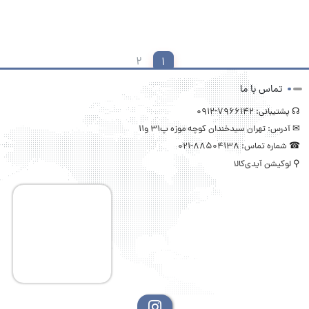
2
1
تماس با ما
☊ پشتیبانی: 7966142-0912
✉ آدرس: تهران سیدخندان کوچه موزه پ31 و11
☎ شماره تماس: 88504138-021
⚲ لوکیشن آیدی‌کالا