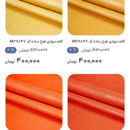
✓
نارنجی
کرم
فیروزه ای
نخ
کاغذدیواری طرح ساده کد AK29846
کاغذدیواری طرح ساده کد AK29847
430,000
430,000
تومان
% 6
تومان
% 6
400,000
400,000
تومان
تومان